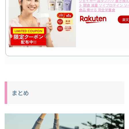
シェイカー 高タンパク 置き換え
ト 間食 減量 ソイプロテイン ソ
食品 痩せる 完全栄養食
楽
まとめ