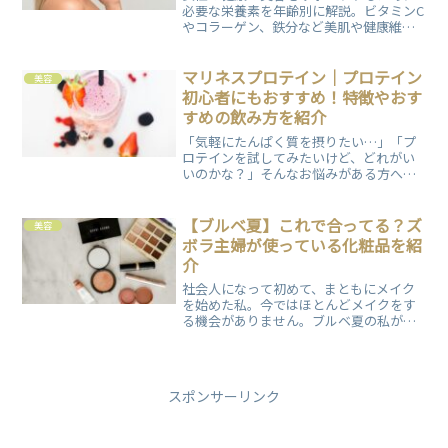
必要な栄養素を年齢別に解説。ビタミンC
やコラーゲン、鉄分など美肌や健康維持
に欠かせない成分を紹介し、サプリメン
トの活用法もまとめてますので、ぜひご
覧ください。
マリネスプロテイン｜プロテイン
美容
初心者にもおすすめ！特徴やおす
すめの飲み方を紹介
「気軽にたんぱく質を摂りたい…」「プ
ロテインを試してみたいけど、どれがい
いのかな？」そんなお悩みがある方へ、
マリネスプロテインをご紹介します。マ
リネスプロテインの特徴やおすすめの飲
み方について解説していますので、ぜひ
【ブルベ夏】これで合ってる？ズ
美容
ご覧ください。
ボラ主婦が使っている化粧品を紹
介
社会人になって初めて、まともにメイク
を始めた私。今ではほとんどメイクをす
る機会がありません。ブルベ夏の私が、
人と会うときの最低限のメイクや普段使
っているメイク道具を紹介します。参考
になるかわかりませんが、逆にアドバイ
スいただけると嬉しいです。
スポンサーリンク