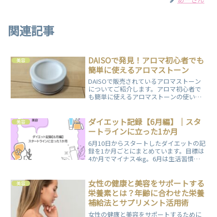
関連記事
DAISOで発見！アロマ初心者でも
美容
簡単に使えるアロマストーン
DAISOで販売されているアロマストーン
についてご紹介します。アロマ初心者で
も簡単に使えるアロマストーンの使い方
やおすすめのアロマオイルの香りもまと
めています。
ダイエット記録【6月編】｜スタ
美容
ートラインに立った1か月
6月10日からスタートしたダイエットの記
録を1か月ごとにまとめています。目標は
4か月でマイナス4kg。6月は生活習慣の
見直しとゆるめの運動でリズム作りを意
識しました。
女性の健康と美容をサポートする
美容
栄養素とは？年齢に合わせた栄養
補給法とサプリメント活用術
女性の健康と美容をサポートするために