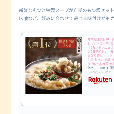
新鮮なもつと特製スープが自慢のもつ鍋セッ
味噌など、好みに合わせて選べる味付けが魅
年内配送受付中 博
しセット(2人前) 
【2セット以上おま
グ5日連続1位！ モ
お取り寄せ ギフト 
生日 お祝い 高級 
多 2024 お歳暮 
価格：3,480円（
(2024/12/20時点)