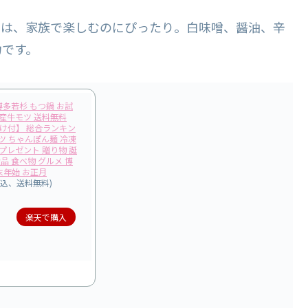
トは、家族で楽しむのにぴったり。白味噌、醤油、辛
力です。
多若杉 もつ鍋 お試
国産牛モツ 送料無料
け付】 総合ランキン
ツ ちゃんぽん麺 冷凍
プレゼント 贈り物 誕
食品 食べ物 グルメ 博
年末年始 お正月
税込、送料無料)
楽天で購入