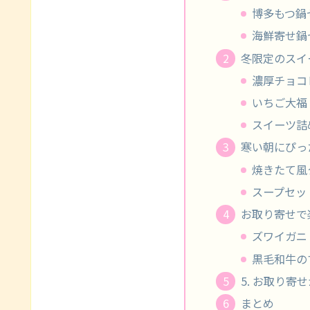
博多もつ鍋
海鮮寄せ鍋
冬限定のスイ
濃厚チョコ
いちご大福
スイーツ詰
寒い朝にぴっ
焼きたて風
スープセッ
お取り寄せで
ズワイガニ
黒毛和牛の
5. お取り寄
まとめ