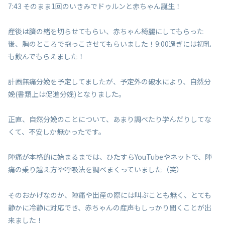
7:43 そのまま1回のいきみでドゥルンと赤ちゃん誕生！
産後は臍の緒を切らせてもらい、赤ちゃん綺麗にしてもらった
後、胸のところで抱っこさせてもらいました！9:00過ぎには初乳
も飲んでもらえました！
計画無痛分娩を予定してましたが、予定外の破水により、自然分
娩(書類上は促進分娩)となりました。
正直、自然分娩のことについて、あまり調べたり学んだりしてな
くて、不安しか無かったです。
陣痛が本格的に始まるまでは、ひたすらYouTubeやネットで、陣
痛の乗り越え方や呼吸法を調べまくっていました（笑）
そのおかげなのか、陣痛や出産の際には叫ぶことも無く、とても
静かに冷静に対応でき、赤ちゃんの産声もしっかり聞くことが出
来ました！