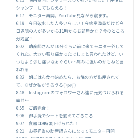
シャンプーしてもらえる！
6:17 モニター再開。YouTube見ながら寝ます。
6:19 今日破水した人多いらしい！今病室満員だけど今
日退院の人が多いから11時からお部屋かな？今のところ
分娩室！
8:02 助産師さんが10分ぐらい前に来てモニター外して
くれた。大きい張り痛かったでしょと言われたけど、い
つもより少し痛いなぁぐらい…痛みに強いのかもねと言
われる
8:32 朝ごはん食べ始めたら、お隣の方が出産されて
て、なぜか私がうるうる(˘•̥ω•̥˘)
8:48 Instagramのフォロワーさん達に元気づけられる
幸せ←
8:55 ご飯完食！
9:06 御手洗でシートを変えてごろごろ
9:07 食器は9時頃下げられた！
9:21 お昼担当の助産師さんになってモニター再開