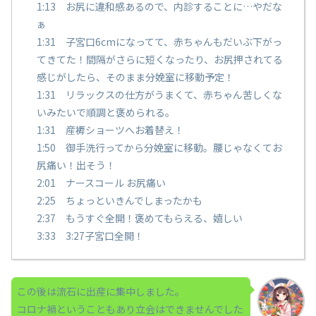
1:13 お尻に違和感あるので、内診することに…やだな
ぁ
1:31 子宮口6cmになってて、赤ちゃんもだいぶ下がっ
てきてた！間隔がさらに短くなったり、お尻押されてる
感じがしたら、そのまま分娩室に移動予定！
1:31 リラックスの仕方がうまくて、赤ちゃん苦しくな
いみたいで順調と褒められる。
1:31 産褥ショーツへお着替え！
1:50 御手洗行ってから分娩室に移動。腰じゃなくてお
尻痛い！出そう！
2:01 ナースコール お尻痛い
2:25 ちょっといきんでしまったかも
2:37 もうすぐ全開！褒めてもらえる、嬉しい
3:33 3:27子宮口全開！
この後は流石に出産に集中しました。
コロナ禍ということもあり立会はできませんでした