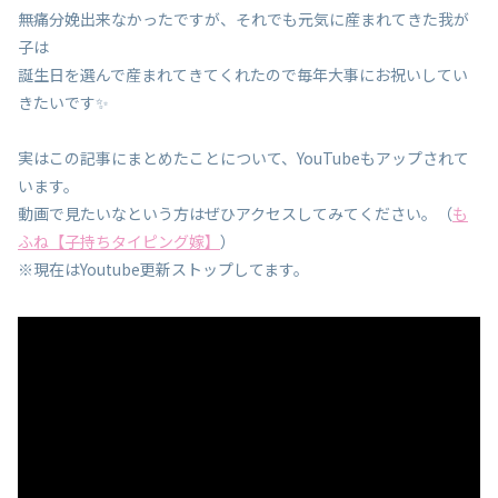
無痛分娩出来なかったですが、それでも元気に産まれてきた我が
子は
誕生日を選んで産まれてきてくれたので毎年大事にお祝いしてい
きたいです✨
実はこの記事にまとめたことについて、YouTubeもアップされて
います。
動画で見たいなという方はぜひアクセスしてみてください。（
も
ふね【子持ちタイピング嫁】
）
※現在はYoutube更新ストップしてます。