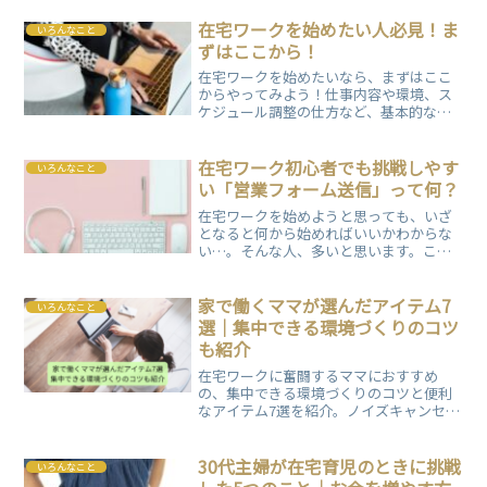
務の成功に必要な心構えと実践的な方法
を解説。仕事のモチベーション維持や健
在宅ワークを始めたい人必見！ま
いろんなこと
康管理、自己管理のポイントも含めて、
ずはここから！
安定したワークライフを実現するための
在宅ワークを始めたいなら、まずはここ
実用的なアドバイスを提供します。
からやってみよう！仕事内容や環境、ス
ケジュール調整の仕方など、基本的な部
分を解説します。
在宅ワーク初心者でも挑戦しやす
いろんなこと
い「営業フォーム送信」って何？
在宅ワークを始めようと思っても、いざ
となると何から始めればいいかわからな
い…。そんな人、多いと思います。この
記事では、比較的難易度が低い在宅ワー
ク「営業フォーム送信」についてご紹介
します。
家で働くママが選んだアイテム7
いろんなこと
選｜集中できる環境づくりのコツ
も紹介
在宅ワークに奮闘するママにおすすめ
の、集中できる環境づくりのコツと便利
なアイテム7選を紹介。ノイズキャンセリ
ングイヤホンや保温マグカップなど、忙
しいママでも快適に仕事ができる工夫が
満載。子育てと両立しながら、効率よく
30代主婦が在宅育児のときに挑戦
いろんなこと
働くためのヒントが見つかります。