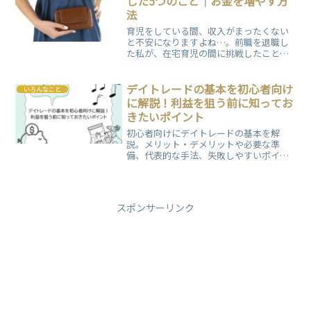
した5つのこと｜お金を増やす方
法
育児をしている間、収入がまったくない
と不安になりますよね…。前職を退職し
た私が、在宅育児の間に挑戦したことを5
つまとめました。育児のときに感じる
「社会と関わっていない」「収入がな
い」という不安感が少しでもやわらげば
デイトレードの基本を初心者向け
いろんなこと
と思います。
に解説！利益を狙う前に知ってお
きたいポイント
初心者向けにデイトレードの基本を解
説。メリット・デメリットや必要な準
備、代表的な手法、失敗しやすいポイン
トまでわかりやすくまとめています。
スポンサーリンク