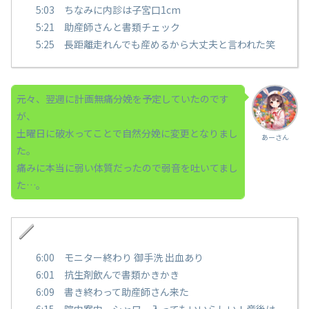
5:03 ちなみに内診は子宮口1cm
5:21 助産師さんと書類チェック
5:25 長距離走れんでも産めるから大丈夫と言われた笑
元々、翌週に計画無痛分娩を予定していたのです
が、
土曜日に破水ってことで自然分娩に変更となりまし
あーさん
た。
痛みに本当に弱い体質だったので弱音を吐いてまし
た…。
6:00 モニター終わり 御手洗 出血あり
6:01 抗生剤飲んで書類かきかき
6:09 書き終わって助産師さん来た
6:15 院内案内。シャワー入ってもいいらしい！産後は