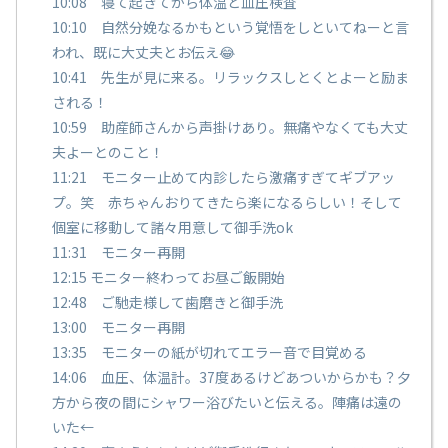
10:08 寝て起きてから体温と血圧検査
10:10 自然分娩なるかもという覚悟をしといてねーと言
われ、既に大丈夫とお伝え😂
10:41 先生が見に来る。リラックスしとくとよーと励ま
される！
10:59 助産師さんから声掛けあり。無痛やなくても大丈
夫よーとのこと！
11:21 モニター止めて内診したら激痛すぎてギブアッ
プ。笑 赤ちゃんおりてきたら楽になるらしい！そして
個室に移動して諸々用意して御手洗ok
11:31 モニター再開
12:15 モニター終わってお昼ご飯開始
12:48 ご馳走様して歯磨きと御手洗
13:00 モニター再開
13:35 モニターの紙が切れてエラー音で目覚める
14:06 血圧、体温計。37度あるけどあついからかも？夕
方から夜の間にシャワー浴びたいと伝える。陣痛は遠の
いた←