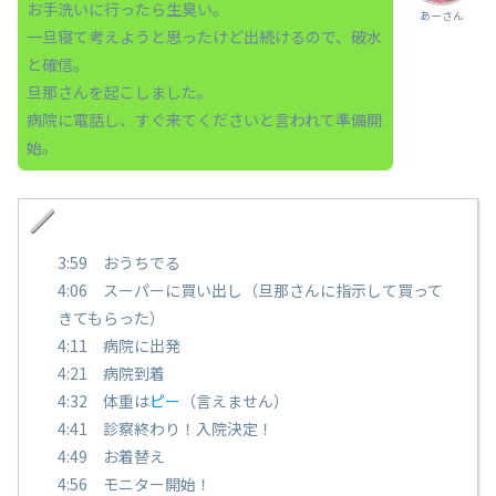
お手洗いに行ったら生臭い。
あーさん
一旦寝て考えようと思ったけど出続けるので、破水
と確信。
旦那さんを起こしました。
病院に電話し、すぐ来てくださいと言われて準備開
始。
3:59 おうちでる
4:06 スーパーに買い出し（旦那さんに指示して買って
きてもらった）
4:11 病院に出発
4:21 病院到着
4:32 体重は
ピー
（言えません）
4:41 診察終わり！入院決定！
4:49 お着替え
4:56 モニター開始！