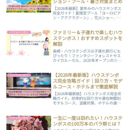
ション・プール・暑さ対策まとめ
【2026年最新】夏休みのハウステンボス
完全ガイド！夏限定プール「ヨーロピア
ン・アクアラグーン」、花火ショー、ひ
まわりイベントなど注目イベントを紹
介。子連れ向けおすすめアトラクション
やモデルコース、持ち物、暑さ対策、周
ファミリー＆子連れで楽しむハウ
ハウステンボス
辺ホテル情報まで詳しく解説します。
ステンボス！おすすめスポットを
解説
長崎・ハウステンボスは子連れ旅行にも
ぴったり！ファンタジーフォレストやス
カイカルーセル、2025年オープンのミッ
フィー・ワンダースクエア、最新ライド
「エアクルーズ・ザ・ライド」など、家
族で楽しめるスポットやおすすめレスト
【2026年最新版】ハウステンボ
ハウステンボス
ランをご紹介します。
ス完全攻略ガイド｜回り方・モデ
ルコース・ホテルまで徹底解説
【2026年最新版】ハウステンボス完全攻
略ガイド。効率的な回り方や滞在時間別
モデルコース、混雑対策、ホテルの選び
方まで徹底解説。子連れ・カップル旅行
にも役立つ情報をまとめました。ぜひご
覧ください！
一生に一度は訪れたい！ハウステ
ハウステンボス
ンボスの100万本のバラ祭とは？