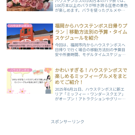
ハウステンボスの100万本のバラ祭では、
100万本以上のバラが咲き誇る圧巻の景色
が楽しめます。バラを使ったグルメや限
定グッズ、夜のライトアップも魅力。大
人から子どもまで楽しめるイベントで、
春の訪れを感じながら素敵な時間を過ご
福岡からハウステンボス日帰りプ
ハウステンボス
しませんか？
ラン｜移動方法別の予算・タイム
スケジュールを紹介
今回は、福岡市内からハウステンボスへ
日帰りで行く場合の移動方法別の予算目
安や所要時間、モデルタイムスケジュー
ル、失敗しない回り方まで具体的にまと
めました。JR特急・高速バス・マイカー
の違いを比較しながら、目安は20,000円
かわいすぎる！ハウステンボスで
ハウステンボス
前後というリアルな費用感も紹介してい
楽しめるミッフィーグルメをまと
ます。雨の日の注意点や宿泊との判断基
めてご紹介！
準も解説しているので、計画前にぜひご
覧ください。
2025年6月21日、ハウステンボスに新エ
リア「ミッフィー・ワンダースクエア」
がオープン！アトラクションやグリーテ
ィングに加え、見た目もかわいい限定グ
ルメが勢ぞろい。家族で楽しめる非日常
の空間とミッフィーの世界をたっぷりご
紹介します。
スポンサーリンク