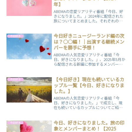
年】
ABEMAの恋愛リアリティ番組「今日、好
きになりました。」2024年に配信された
旅についてまとめました。それぞれの旅
の特徴や参加メンバーについて解説して
いますので、ぜひご覧ください。
今日好きニュージーランド編の次
今日好き
は？○○編！｜出演する継続メン
バーを勝手に予想！
ABEMAの人気恋愛リアリティ番組「今
日、好きになりました。」、2025年5月か
ら配信される新編に参加するメンバーを
勝手に予想（むしろ願望）しています。
継続の可能性がある過去出演歴がある現
役高校生もまとめました。
【今日好き】現在も続いているカ
今日好き
ップル一覧【今日、好きになりま
した。】
ABEMAの人気恋愛リアリティ番組「今
日、好きになりました。」で成立し、現
在も続いているカップルについてご紹介
します。
今日、好きになりました。旅の印
今日好き
象とメンバーまとめ！【2025