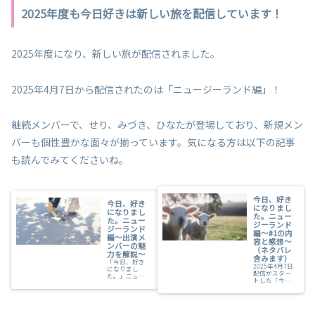
2025年度も今日好きは新しい旅を配信しています！
2025年度になり、新しい旅が配信されました。
2025年4月7日から配信されたのは「ニュージーランド編」！
継続メンバーで、せり、みづき、ひなたが登場しており、新規メン
バーも個性豊かな面々が揃っています。気になる方は以下の記事
も読んでみてくださいね。
今日、好き
今日、好き
になりまし
になりまし
た。ニュー
た。ニュー
ジーランド
ジーランド
編～#1の内
編～出演メ
容と感想～
ンバーの魅
（ネタバレ
力を解説～
含みます）
「今日、好き
2025年4月7日
になりまし
配信がスター
た。」ニュー
トした「今
ジーランド編
日、好きにな
の出演メンバ
りました。」
ーについてま
ニュージーラ
とめました。
ンド編の第1話
それぞれのプ