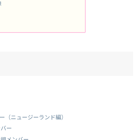
想
。
バー（ニュージーランド編）
ンバー
新規メンバー