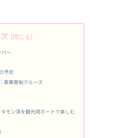
目次
ンバー
の予定
 a.m.｜豪華客船クルーズ
 p.m.｜タモン湾を観光用ボートで楽しむ
象