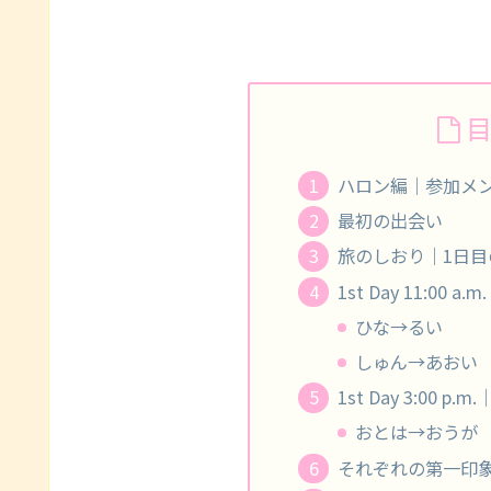
ハロン編｜参加メ
最初の出会い
旅のしおり｜1日目
1st Day 11:00
ひな→るい
しゅん→あおい
1st Day 3:00
おとは→おうが
それぞれの第一印