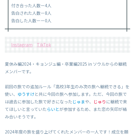
付き合った人数ー4人
告白された人数ー8人
告白した人数ーー0人
Instagram
TikTok
夏休み編2024・キョンジュ編・卒業編2025 in ソウルからの継続
メンバーです。
前回の旅での追加ルール「高校3年生のみ次の旅へ継続できる」を
使い、
ゆうすけ
と共に今回の旅へ参加します。ただ、今回の旅で
は過去に参加した旅で好きになった
じゅま
や、
じゅり
に継続で来
てほしいと言っていた
らいと
が参加するため、また恋の矢印が絡
み合いそうです。
2024年度の旅を盛り上げてくれたメンバーの一人です！成立を願