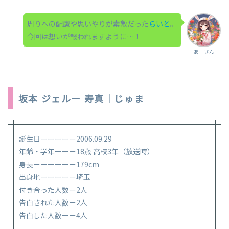
周りへの配慮や思いやりが素敵だった
らいと
。
今回は想いが報われますように…！
あーさん
坂本 ジェルー 寿真｜じゅま
誕生日ーーーーー2006.09.29
年齢・学年ーーー18歳 高校3年（放送時）
身長ーーーーーー179cm
出身地ーーーーー埼玉
付き合った人数ー2人
告白された人数ー2人
告白した人数ーー4人