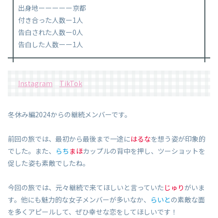
出身地ーーーーー京都
付き合った人数ー1人
告白された人数ー0人
告白した人数ーー1人
Instagram
TikTok
冬休み編2024からの継続メンバーです。
前回の旅では、最初から最後まで一途に
はるな
を想う姿が印象的
でした。また、
らち
まほ
カップルの背中を押し、ツーショットを
促した姿も素敵でしたね。
今回の旅では、元々継続で来てほしいと言っていた
じゅり
がいま
す。他にも魅力的な女子メンバーが多いなか、
らいと
の素敵な面
を多くアピールして、ぜひ幸せな恋をしてほしいです！