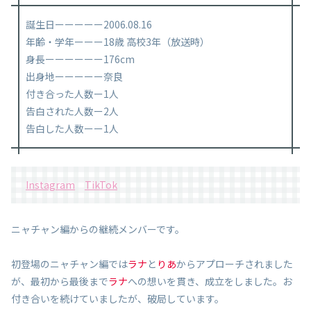
誕生日ーーーーー2006.08.16
年齢・学年ーーー18歳 高校3年（放送時）
身長ーーーーーー176cm
出身地ーーーーー奈良
付き合った人数ー1人
告白された人数ー2人
告白した人数ーー1人
Instagram
TikTok
ニャチャン編からの継続メンバーです。
初登場のニャチャン編では
ラナ
と
りあ
からアプローチされました
が、最初から最後まで
ラナ
への想いを貫き、成立をしました。お
付き合いを続けていましたが、破局しています。