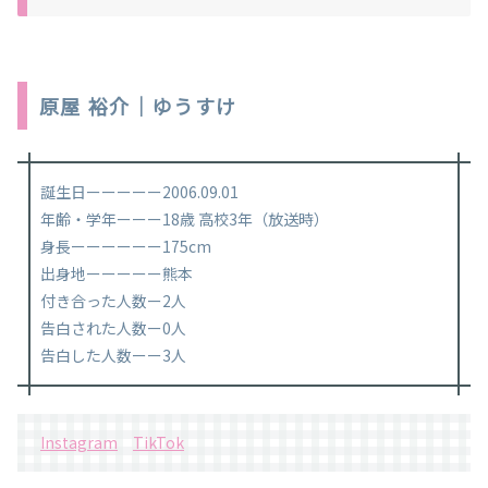
原屋 裕介｜ゆうすけ
誕生日ーーーーー2006.09.01
年齢・学年ーーー18歳 高校3年（放送時）
身長ーーーーーー175cm
出身地ーーーーー熊本
付き合った人数ー2人
告白された人数ー0人
告白した人数ーー3人
Instagram
TikTok