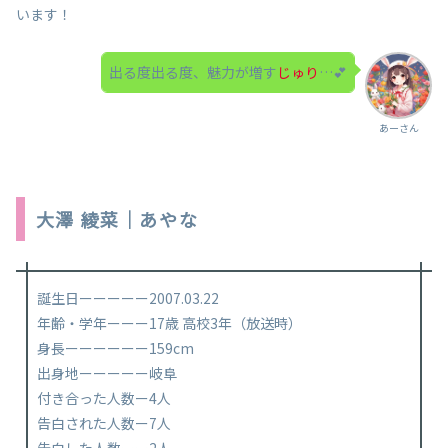
います！
出る度出る度、魅力が増す
じゅり
…💕
あーさん
大澤 綾菜｜あやな
誕生日ーーーーー2007.03.22
年齢・学年ーーー17歳 高校3年（放送時）
身長ーーーーーー159cm
出身地ーーーーー岐阜
付き合った人数ー4人
告白された人数ー7人
告白した人数ーー2人