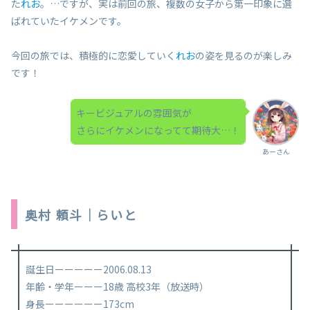
た
れお
。…ですが、実は前回の旅、複数の女子から第一印象に選
ばれていたイケメンです。
今回の旅では、積極的に恋愛していく
れお
の姿を見るのが楽しみ
です！
キービジュアルの雰囲気が
さらにイケメンになってて期待大…！
あーさん
奥村 頼斗｜らいと
誕生日ーーーーー2006.08.13
年齢・学年ーーー18歳 高校3年（放送時）
身長ーーーーーー173cm