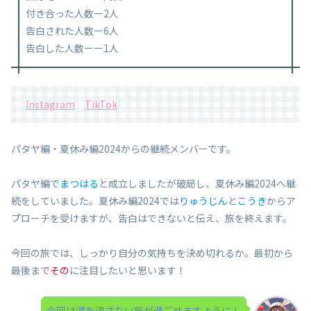
付き合った人数ー2人
告白された人数ー6人
告白した人数ーー1人
Instagram
TikTok
パタヤ編・夏休み編2024からの継続メンバーです。
パタヤ編で
まつはる
と成立しましたが破局し、夏休み編2024へ継
続をしていました。夏休み編2024では
りゅうじん
と
こうき
からア
プローチを受けますが、告白はできないと伝え、旅を終えます。
今回の旅では、しっかり自分の気持ちを決め切れるか。最初から
最後まで
その
に注目したいと思います！
今回は涙を流さない旅が過ごせますように！