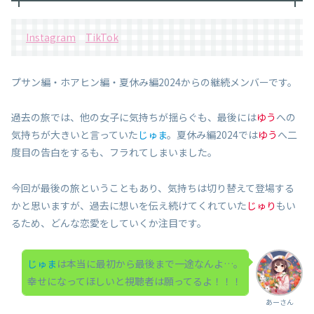
Instagram
TikTok
プサン編・ホアヒン編・夏休み編2024からの継続メンバーです。
過去の旅では、他の女子に気持ちが揺らぐも、最後には
ゆう
への
気持ちが大きいと言っていた
じゅま
。夏休み編2024では
ゆう
へ二
度目の告白をするも、フラれてしまいました。
今回が最後の旅ということもあり、気持ちは切り替えて登場する
かと思いますが、過去に想いを伝え続けてくれていた
じゅり
もい
るため、どんな恋愛をしていくか注目です。
じゅま
は本当に最初から最後まで一途なんよ…。
幸せになってほしいと視聴者は願ってるよ！！！
あーさん