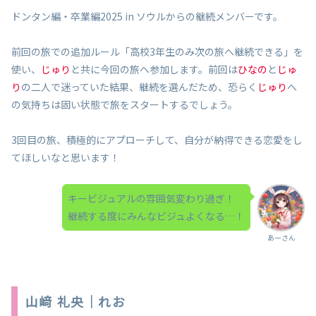
ドンタン編・卒業編2025 in ソウルからの継続メンバーです。
前回の旅での追加ルール「高校3年生のみ次の旅へ継続できる」を
使い、
じゅり
と共に今回の旅へ参加します。前回は
ひなの
と
じゅ
り
の二人で迷っていた結果、継続を選んだため、恐らく
じゅり
へ
の気持ちは固い状態で旅をスタートするでしょう。
3回目の旅、積極的にアプローチして、自分が納得できる恋愛をし
てほしいなと思います！
キービジュアルの雰囲気変わり過ぎ！
継続する度にみんなビジュよくなる…！
あーさん
山﨑 礼央｜れお