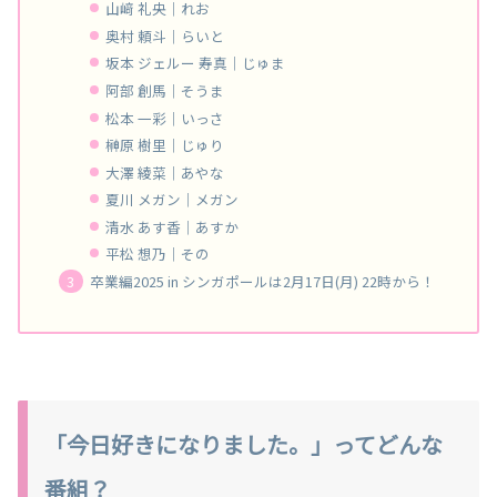
山﨑 礼央｜れお
奥村 頼斗｜らいと
坂本 ジェルー 寿真｜じゅま
阿部 創馬｜そうま
松本 一彩｜いっさ
榊原 樹里｜じゅり
大澤 綾菜｜あやな
夏川 メガン｜メガン
清水 あす香｜あすか
平松 想乃｜その
卒業編2025 in シンガポールは2月17日(月) 22時から！
「今日好きになりました。」ってどんな
番組？