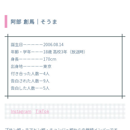
阿部 創馬｜そうま
誕生日ーーーーー2006.08.14
年齢・学年ーーー18歳 高校3年（放送時）
身長ーーーーーー170cm
出身地ーーーーー東京
付き合った人数ー4人
告白された人数ー9人
告白した人数ーー5人
Instagram
TikTok
プサン編・ホアヒン編・キョンジュ編からの継続メンバーです。