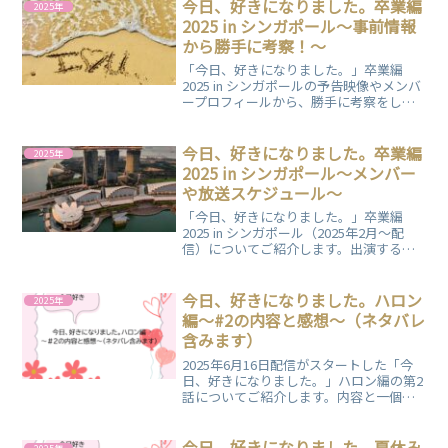
今日、好きになりました。卒業編
2025年
2025 in シンガポール～事前情報
から勝手に考察！～
「今日、好きになりました。」卒業編
2025 in シンガポールの予告映像やメンバ
ープロフィールから、勝手に考察をして
います。旅でどんな展開がありそうか、
また、第一印象はどんな風になっていく
かなどを予想していますので、ぜひご覧
今日、好きになりました。卒業編
2025年
ください。
2025 in シンガポール～メンバー
や放送スケジュール～
「今日、好きになりました。」卒業編
2025 in シンガポール（2025年2月～配
信）についてご紹介します。出演するメ
ンバーや配信時の放送スケジュールをま
とめています。
今日、好きになりました。ハロン
2025年
編～#2の内容と感想～（ネタバレ
含みます）
2025年6月16日配信がスタートした「今
日、好きになりました。」ハロン編の第2
話についてご紹介します。内容と一個人
の感想をまとめていますので、ぜひご覧
ください。
今日、好きになりました。夏休み