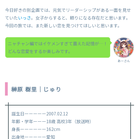
今日好きの別企画では、元気でリーダーシップがある一面を見せ
ていた
いっさ
。女子からすると、頼りになる存在だと思います。
今回の旅では、また新しい恋を見つけてほしいと思います。
ニャチャン編ではイケメンすぎて震えた記憶が…！
どんな恋愛をするか楽しみです。
あーさん
榊原 樹里｜じゅり
誕生日ーーーーー2007.02.12
年齢・学年ーーー18歳 高校3年（放送時）
身長ーーーーーー162cm
出身地ーーーーー愛知