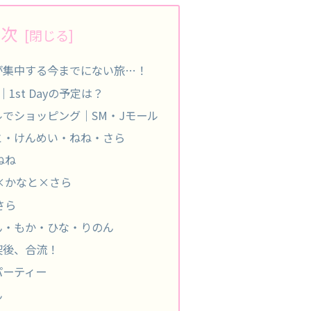
目次
が集中する今までにない旅…！
1st Dayの予定は？
でショッピング｜SM・Jモール
と・けんめい・ねね・さら
ねね
×かなと×さら
さら
ん・もか・ひな・りのん
喫後、合流！
パーティー
ん