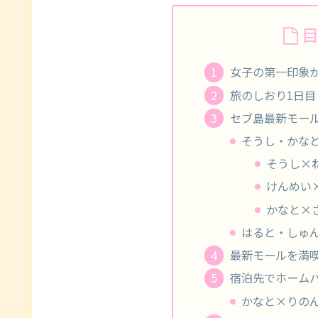
女子の第一印象
旅のしおり1日目｜
セブ島最新モール
そうし・かな
そうし×
けんめい
かなと×
はると・しゅ
最新モールを満
宿泊先でホーム
かなと×りの