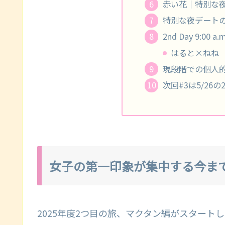
赤い花｜特別な
特別な夜デート
2nd Day 9:0
はると×ねね
現段階での個人
次回#3は5/26の
女子の第一印象が集中する今ま
2025年度2つ目の旅、マクタン編がスタート