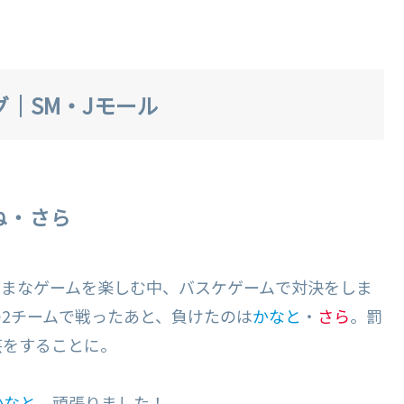
｜SM・Jモール
ね・さら
ざまなゲームを楽しむ中、バスケゲームで対決をしま
の2チームで戦ったあと、負けたのは
かなと
・
さら
。罰
芸をすることに。
かなと
。頑張りました！