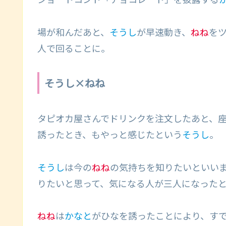
場が和んだあと、
そうし
が早速動き、
ねね
を
人で回ることに。
そうし×ねね
タピオカ屋さんでドリンクを注文したあと、
誘ったとき、もやっと感じたという
そうし
。
そうし
は今の
ねね
の気持ちを知りたいといい
りたいと思って、気になる人が三人になった
ねね
は
かなと
がひなを誘ったことにより、す