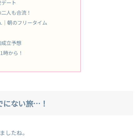
夜デート
の二人も合流！
0 a.m.｜朝のフリータイム
的成立予想
21時から！
でにない旅…！
しましたね。