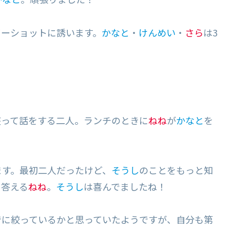
ツーショットに誘います。
かなと
・
けんめい
・
さら
は3
座って話をする二人。ランチのときに
ねね
が
かなと
を
ます。最初二人だったけど、
そうし
のことをもっと知
と答える
ねね
。
そうし
は喜んでましたね！
でに絞っているかと思っていたようですが、自分も第