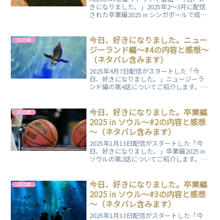
きになりました。」2025年2～3月に配信
された卒業編2025 in シンガポールで成立
したじゅりすけカップルについてまとめ
ました。卒業編の2つの旅を通して、気持
ちを育んだ二人。どんな風に恋心が育っ
今日、好きになりました。ニュー
2025年
ていったのか、解説します！
ジーランド編～#4の内容と感想～
（ネタバレ含みます）
2025年4月7日配信がスタートした「今
日、好きになりました。」ニュージーラ
ンド編の第4話についてご紹介します。内
容と一個人の感想をまとめていますの
で、ぜひご覧ください。
今日、好きになりました。卒業編
2025年
2025 in ソウル～#2の内容と感想
～（ネタバレ含みます）
2025年1月13日配信がスタートした「今
日、好きになりました。」卒業編2025 in
ソウルの第2話についてご紹介します。内
容と一個人の感想をまとめていますの
で、ぜひご覧ください。
今日、好きになりました。卒業編
2025年
2025 in ソウル～#3の内容と感想
～（ネタバレ含みます）
2025年1月13日配信がスタートした「今