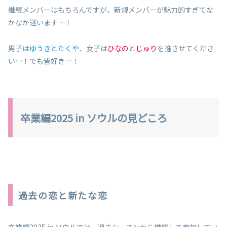
継続メンバーはもちろんですが、新規メンバーが魅力的すぎてな
かなか迷います…！
男子は
ゆうき
と
たくや
、女子は
ひなの
と
じゅり
を推させてくださ
い…！でも皆好き…！
卒業編2025 in ソウルの見どころ
過去の恋と新たな恋
卒業編2025 in ソウルでは、過去シーズンから継続して参加してい