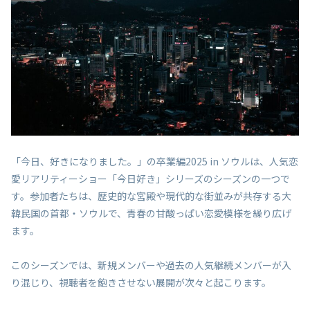
「今日、好きになりました。」の卒業編2025 in ソウルは、人気恋
愛リアリティーショー「今日好き」シリーズのシーズンの一つで
す。参加者たちは、歴史的な宮殿や現代的な街並みが共存する大
韓民国の首都・ソウルで、青春の甘酸っぱい恋愛模様を繰り広げ
ます。
このシーズンでは、新規メンバーや過去の人気継続メンバーが入
り混じり、視聴者を飽きさせない展開が次々と起こります。