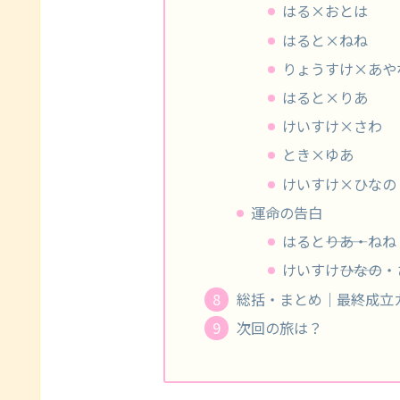
はる×おとは
はると×ねね
りょうすけ×あや
はると×りあ
けいすけ×さわ
とき×ゆあ
けいすけ×ひなの
運命の告白
はると―――りあ・ねね
けいすけ―――ひなの
総括・まとめ｜最終成立
次回の旅は？