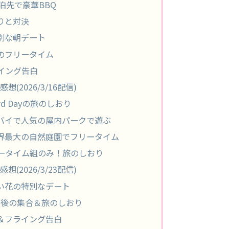
.｜宿泊先で豪華BBQ
りと対決
.｜特別な朝デート
m.｜朝のフリータイム
フライング告白
想(2026/3/16配信)
.｜3rd Dayの旅のしおり
.m.｜ドバイで人気の屋内パークで遊ぶ
.m.｜世界最大の自然庭園でフリータイム
.｜フリータイム組のみ！旅のしおり
想(2026/3/23配信)
m.｜赤い花の特別なデート
.m.｜最後の集合＆旅のしおり
＆フライング告白