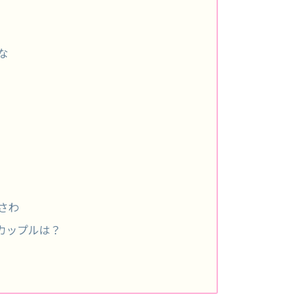
な
・さわ
カップルは？