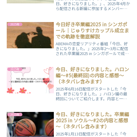
日、好きになりました。」、2025年4月か
ら配信される新編に参加するメンバーを
勝手に予想（むしろ願望）しています。
継続の可能性がある過去出演歴がある現
役高校生もまとめました。
今日好き卒業編2025 in シンガポ
2025年
ール｜じゅりすけカップル成立ま
での軌跡を徹底解説
ABEMAの恋愛リアリティ番組「今日、好
きになりました。」2025年2～3月に配信
された卒業編2025 in シンガポールで成立
したじゅりすけカップルについてまとめ
ました。卒業編の2つの旅を通して、気持
ちを育んだ二人。どんな風に恋心が育っ
今日、好きになりました。ハロン
2025年
ていったのか、解説します！
編～#5(最終回)の内容と感想～
（ネタバレ含みます）
2025年6月16日配信がスタートした「今
日、好きになりました。」ハロン編の最
終回についてご紹介します。内容と一個
人の感想をまとめていますので、ぜひご
覧ください。
今日、好きになりました。卒業編
2025年
2025 in ソウル～#2の内容と感想
～（ネタバレ含みます）
2025年1月13日配信がスタートした「今