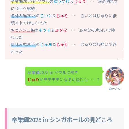
卒業編2025 in ソウル
の
ゆうすけ
＆
じゅり
… 決め切れず
に今回へ継続
冬休み編2024
の
らいと
＆
じゅり
… らいとはじゅりに継
続で来てほしかった
キョンジュ編
の
そうま
＆
あやな
… あやなの片想いで終
わった
夏休み編2024
の
じゅま
＆
じゅり
… じゅりの片想いで終
わった
卒業編2025 in ソウルに続き
じゅり
がモテモテになる可能性も…！？
あーさん
卒業編2025 in シンガポールの見どころ