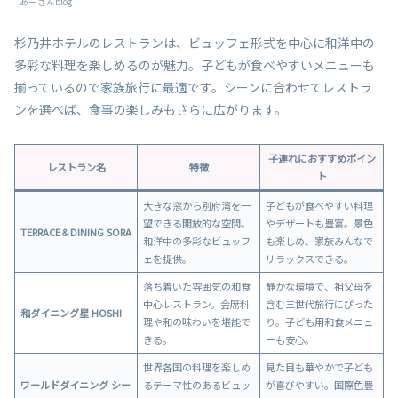
あーさんblog
杉乃井ホテルのレストランは、ビュッフェ形式を中心に和洋中の
多彩な料理を楽しめるのが魅力。子どもが食べやすいメニューも
揃っているので家族旅行に最適です。シーンに合わせてレストラ
ンを選べば、食事の楽しみもさらに広がります。
子連れにおすすめポイン
レストラン名
特徴
ト
大きな窓から別府湾を一
子どもが食べやすい料理
望できる開放的な空間。
やデザートも豊富。景色
TERRACE＆DINING SORA
和洋中の多彩なビュッフ
も楽しめ、家族みんなで
ェを提供。
リラックスできる。
落ち着いた雰囲気の和食
静かな環境で、祖父母を
中心レストラン。会席料
含む三世代旅行にぴった
和ダイニング星 HOSHI
理や和の味わいを堪能で
り。子ども用和食メニュ
きる。
ーも安心。
世界各国の料理を楽しめ
見た目も華やかで子ども
ワールドダイニング シー
るテーマ性のあるビュッ
が喜びやすい。国際色豊