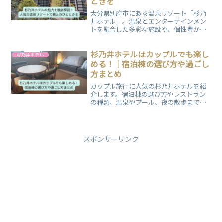
ときを
大分県別府市にある温泉リゾート「杉乃
井ホテル」。温泉とエンターテインメン
トを融合した多彩な施設や、個性豊かな
宿泊棟、杉乃井ホテルの魅力についてご
紹介いたします。家族旅行やカップル旅
行、ご友人との旅行にいかがですか？
杉乃井ホテルはカップルでも楽し
杉乃井ホテル
める！｜宿泊棟の選び方や過ごし
方まとめ
カップル旅行に人気の杉乃井ホテルを紹
介します。宿泊棟の選び方やレストラン
の種類、温泉やプール、夜の散歩まで魅
力が満載です。別府観光も合わせて大切
な人と特別な時間が叶うリゾートステイ
をご提案します。
スポンサーリンク