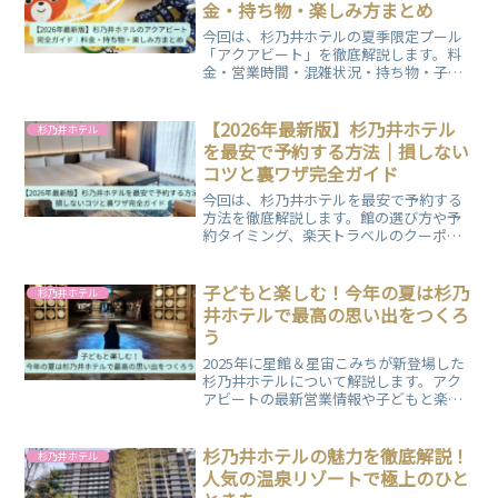
金・持ち物・楽しみ方まとめ
今回は、杉乃井ホテルの夏季限定プール
「アクアビート」を徹底解説します。料
金・営業時間・混雑状況・持ち物・子連
れ向け情報まで網羅。宿泊者と日帰り利
用の違いもわかる完全ガイドです。ぜひ
ご覧ください！
【2026年最新版】杉乃井ホテル
杉乃井ホテル
を最安で予約する方法｜損しない
コツと裏ワザ完全ガイド
今回は、杉乃井ホテルを最安で予約する
方法を徹底解説します。館の選び方や予
約タイミング、楽天トラベルのクーポン
活用まで具体的に紹介。知らないと損す
るコツを押さえて、お得に宿泊したい方
は必見です。
子どもと楽しむ！今年の夏は杉乃
杉乃井ホテル
井ホテルで最高の思い出をつくろ
う
2025年に星館＆星宙こみちが新登場した
杉乃井ホテルについて解説します。アク
アビートの最新営業情報や子どもと楽し
める館内施設、うみたまご・ハーモニー
ランドなど周辺観光もまとめてますの
で、ぜひご覧ください。
杉乃井ホテルの魅力を徹底解説！
杉乃井ホテル
人気の温泉リゾートで極上のひと