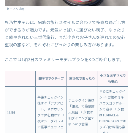
あーさんblog
杉乃井ホテルは、家族の旅行スタイルに合わせて多彩な過ごし方
ができるのが魅力です。元気いっぱいに遊びたい親子、ゆったり
と癒やされたい三世代旅行、まだ小さなお子さんを連れての安心
重視の旅など、それぞれにぴったりの楽しみ方があります。
ここでは1泊2日のファミリーモデルプランを3つご紹介します。
小さなお子さんで
親子でアクティブ
三世代でまったり
も安心
早めにチェックイ
午後チェックイン
ン → 宙館のミキ
チェックイン後は
後すぐ「アクアビ
ハウスコラボルー
「棚湯」で絶景露
ート」やボウリン
ムで遊ぶ → 夕食
1日目
天風呂 → 夕食は
グで体を動かす →
はTERRACE＆
和ダイニング星で
夜はシーダパレス
DINING SORAでキ
ゆったり会席
で豪華ビュッフェ
ッズ向け料理も楽
しめる