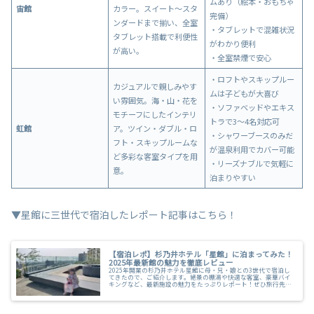
ムあり（絵本・おもちゃ
宙館
カラー。スイート〜スタ
完備）
ンダードまで揃い、全室
・タブレットで混雑状況
タブレット搭載で利便性
がわかり便利
が高い。
・全室禁煙で安心
・ロフトやスキップルー
カジュアルで親しみやす
ムは子どもが大喜び
い雰囲気。海・山・花を
・ソファベッドやエキス
モチーフにしたインテリ
トラで3〜4名対応可
虹館
ア。ツイン・ダブル・ロ
・シャワーブースのみだ
フト・スキップルームな
が温泉利用でカバー可能
ど多彩な客室タイプを用
・リーズナブルで気軽に
意。
泊まりやすい
▼星館に三世代で宿泊したレポート記事はこちら！
【宿泊レポ】杉乃井ホテル「星館」に泊まってみた！
2025年最新館の魅力を徹底レビュー
2025年開業の杉乃井ホテル星館に母・兄・娘との3世代で宿泊し
てきたので、ご紹介します。絶景の棚湯や快適な客室、豪華バイ
キングなど、最新施設の魅力をたっぷりレポート！ぜひ旅行先選
びの参考にしてみてくださいね。