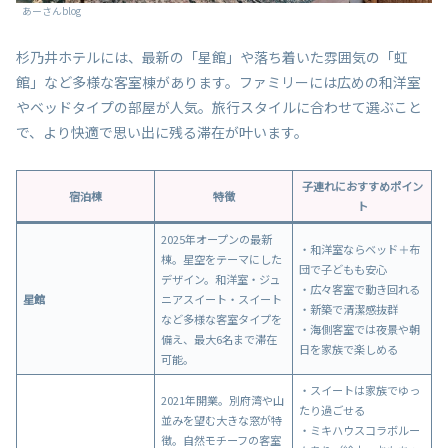
あーさんblog
杉乃井ホテルには、最新の「星館」や落ち着いた雰囲気の「虹
館」など多様な客室棟があります。ファミリーには広めの和洋室
やベッドタイプの部屋が人気。旅行スタイルに合わせて選ぶこと
で、より快適で思い出に残る滞在が叶います。
子連れにおすすめポイン
宿泊棟
特徴
ト
2025年オープンの最新
・和洋室ならベッド＋布
棟。星空をテーマにした
団で子どもも安心
デザイン。和洋室・ジュ
・広々客室で動き回れる
星館
ニアスイート・スイート
・新築で清潔感抜群
など多様な客室タイプを
・海側客室では夜景や朝
備え、最大6名まで滞在
日を家族で楽しめる
可能。
・スイートは家族でゆっ
2021年開業。別府湾や山
たり過ごせる
並みを望む大きな窓が特
・ミキハウスコラボルー
徴。自然モチーフの客室