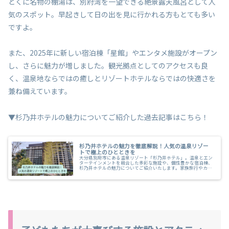
とくに名物の棚湯は、別府湾を一望できる絶景露天風呂として人
気のスポット。早起きして日の出を見に行かれる方もとても多い
ですよ。
また、2025年に新しい宿泊棟「星館」やエンタメ施設がオープン
し、さらに魅力が増しました。観光拠点としてのアクセスも良
く、温泉地ならではの癒しとリゾートホテルならではの快適さを
兼ね備えています。
▼杉乃井ホテルの魅力についてご紹介した過去記事はこちら！
杉乃井ホテルの魅力を徹底解説！人気の温泉リゾー
トで極上のひとときを
大分県別府市にある温泉リゾート「杉乃井ホテル」。温泉とエン
ターテインメントを融合した多彩な施設や、個性豊かな宿泊棟、
杉乃井ホテルの魅力についてご紹介いたします。家族旅行やカッ
プル旅行、ご友人との旅行にいかがですか？