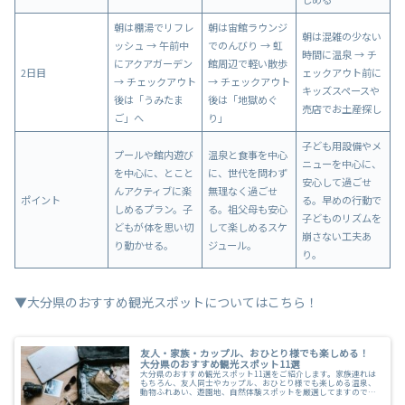
朝は棚湯でリフレ
朝は宙館ラウンジ
朝は混雑の少ない
ッシュ → 午前中
でのんびり → 虹
時間に温泉 → チ
にアクアガーデン
館周辺で軽い散歩
2日目
ェックアウト前に
→ チェックアウト
→ チェックアウト
キッズスペースや
後は「うみたま
後は「地獄めぐ
売店でお土産探し
ご」へ
り」
子ども用設備やメ
プールや館内遊び
温泉と食事を中心
ニューを中心に、
を中心に、とこと
に、世代を問わず
安心して過ごせ
んアクティブに楽
無理なく過ごせ
ポイント
る。早めの行動で
しめるプラン。子
る。祖父母も安心
子どものリズムを
どもが体を思い切
して楽しめるスケ
崩さない工夫あ
り動かせる。
ジュール。
り。
▼大分県のおすすめ観光スポットについてはこちら！
友人・家族・カップル、おひとり様でも楽しめる！
大分県のおすすめ観光スポット11選
大分県のおすすめ観光スポット11選をご紹介します。家族連れは
もちろん、友人同士やカップル、おひとり様でも楽しめる温泉、
動物ふれあい、遊園地、自然体験スポットを厳選してますので、
ぜひご覧ください。