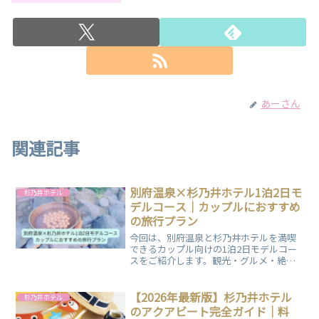
あーさん
関連記事
別府温泉×杉乃井ホテル1泊2日モ
杉乃井ホテル
デルコース｜カップルにおすすめ
の旅行プラン
今回は、別府温泉と杉乃井ホテルを満喫
できるカップル向けの1泊2日モデルコー
スをご紹介します。観光・グルメ・絶景
温泉まで、初めての別府旅行でも楽しめ
るプランをまとめました。友人との旅行
やご家族での旅行にも活用できるプラン
【2026年最新版】杉乃井ホテル
杉乃井ホテル
となっておりますので、ぜひご覧くださ
のアクアビート完全ガイド｜料
い。