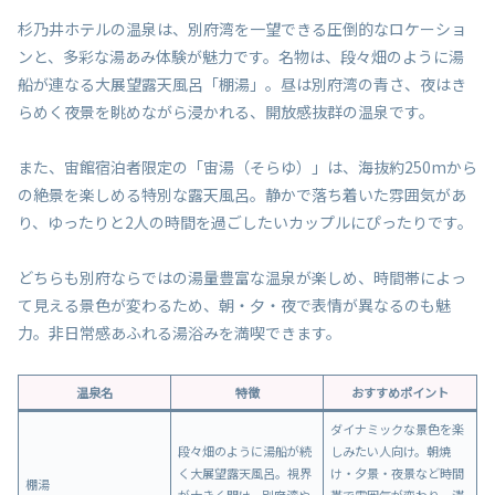
杉乃井ホテルの温泉は、別府湾を一望できる圧倒的なロケーショ
ンと、多彩な湯あみ体験が魅力です。名物は、段々畑のように湯
船が連なる大展望露天風呂「棚湯」。昼は別府湾の青さ、夜はき
らめく夜景を眺めながら浸かれる、開放感抜群の温泉です。
また、宙館宿泊者限定の「宙湯（そらゆ）」は、海抜約250mから
の絶景を楽しめる特別な露天風呂。静かで落ち着いた雰囲気があ
り、ゆったりと2人の時間を過ごしたいカップルにぴったりです。
どちらも別府ならではの湯量豊富な温泉が楽しめ、時間帯によっ
て見える景色が変わるため、朝・夕・夜で表情が異なるのも魅
力。非日常感あふれる湯浴みを満喫できます。
温泉名
特徴
おすすめポイント
ダイナミックな景色を楽
段々畑のように湯船が続
しみたい人向け。朝焼
く大展望露天風呂。視界
け・夕景・夜景など時間
棚湯