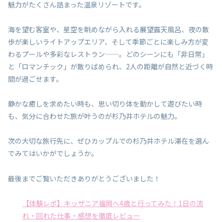
魅力がたくさん詰まった温泉リゾートです。
海を望む客室や、星空を眺めながら入れる展望露天風呂、夜の散
歩が楽しいライトアップエリア、そして季節ごとに楽しみ方が変
わるプールや多彩なレストラン——。どのシーンにも「非日常」
と「ロマンチック」が散りばめられ、2人の距離が自然と近づく時
間が過ごせます。
静かな癒しを求めたい時も、思い切り体を動かして遊びたい時
も、気分に合わせた旅が叶うのが杉乃井ホテルの魅力。
次の大切な旅行先に、ぜひカップルでの杉乃井ホテル滞在を選ん
でみてはいかがでしょうか。
最後までご覧いただきありがとうございました！
【体験レポ】キッザニア福岡へ4歳と行ってみた！1日の流
れ・回れた仕事・感想を徹底レビュー