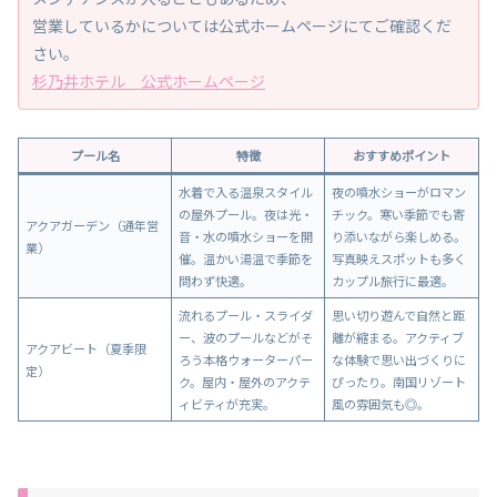
営業しているかについては公式ホームページにてご確認くだ
さい。
杉乃井ホテル 公式ホームページ
プール名
特徴
おすすめポイント
水着で入る温泉スタイル
夜の噴水ショーがロマン
の屋外プール。夜は光・
チック。寒い季節でも寄
アクアガーデン（通年営
音・水の噴水ショーを開
り添いながら楽しめる。
業）
催。温かい湯温で季節を
写真映えスポットも多く
問わず快適。
カップル旅行に最適。
流れるプール・スライダ
思い切り遊んで自然と距
ー、波のプールなどがそ
離が縮まる。アクティブ
アクアビート（夏季限
ろう本格ウォーターパー
な体験で思い出づくりに
定）
ク。屋内・屋外のアクテ
ぴったり。南国リゾート
ィビティが充実。
風の雰囲気も◎。