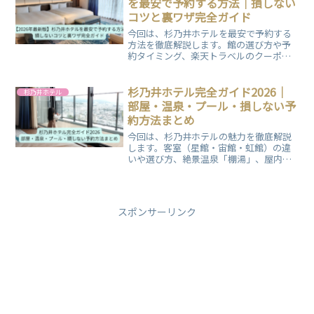
を最安で予約する方法｜損しない
コツと裏ワザ完全ガイド
今回は、杉乃井ホテルを最安で予約する
方法を徹底解説します。館の選び方や予
約タイミング、楽天トラベルのクーポン
活用まで具体的に紹介。知らないと損す
るコツを押さえて、お得に宿泊したい方
は必見です。
杉乃井ホテル完全ガイド2026｜
杉乃井ホテル
部屋・温泉・プール・損しない予
約方法まとめ
今回は、杉乃井ホテルの魅力を徹底解説
します。客室（星館・宙館・虹館）の違
いや選び方、絶景温泉「棚湯」、屋内プ
ール「アクアビート」、人気のバイキン
グまで詳しく紹介。さらに1泊2日のモデ
ルコースや混雑を避けるコツ、損しない
予約方法もまとめています。初めてでも
スポンサーリンク
失敗しない完全ガイドです。ぜひご覧く
ださい。