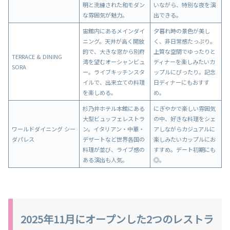
明と洗練された和モダン
いながら、特別な夜を演
な雰囲気が魅力。
出できる。
宙館内にあるメインダイ
夕暮れ時の景色が美し
ニング。天井が高く開放
く、非日常感たっぷり。
的で、大きな窓から別府
上質な空間でゆったりと
TERRACE & DINING
湾を望むオーシャンビュ
ディナーを楽しみたいカ
SORA
ー。ライブキッチンスタ
ップルにぴったり。記念
イルで、出来立ての料理
日ディナーにもおすす
を楽しめる。
め。
杉乃井ホテル本館にある
にぎやかで楽しい雰囲気
大型ビュッフェレストラ
の中、好きな料理をシェ
ワールドダイニング シー
ン。イタリアン・中華・
アしながらカジュアルに
ダパレス
デザートなど世界各国の
楽しみたいカップルにお
料理が並び、ライブ感の
すすめ。デート初期にも
ある演出も人気。
◎。
2025年11月にオープンした2つのレストラ