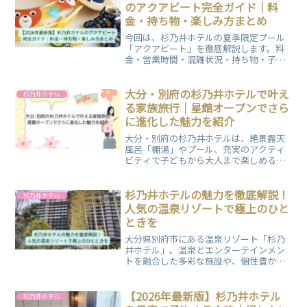
のアクアビート完全ガイド｜料
金・持ち物・楽しみ方まとめ
今回は、杉乃井ホテルの夏季限定プール
「アクアビート」を徹底解説します。料
金・営業時間・混雑状況・持ち物・子連
れ向け情報まで網羅。宿泊者と日帰り利
用の違いもわかる完全ガイドです。ぜひ
ご覧ください！
大分・別府の杉乃井ホテルで叶え
杉乃井ホテル
る家族旅行｜星館オープンでさら
に進化した魅力を紹介
大分・別府の杉乃井ホテルは、絶景露天
風呂「棚湯」やプール、充実のアクティ
ビティで子どもから大人まで楽しめる大
型リゾート。最新棟「星館」や多彩なレ
ストラン・客室も魅力で、親子旅行や三
世代旅行にぴったり。モデルプランや周
杉乃井ホテルの魅力を徹底解説！
杉乃井ホテル
辺観光も紹介！
人気の温泉リゾートで極上のひと
ときを
大分県別府市にある温泉リゾート「杉乃
井ホテル」。温泉とエンターテインメン
トを融合した多彩な施設や、個性豊かな
宿泊棟、杉乃井ホテルの魅力についてご
紹介いたします。家族旅行やカップル旅
行、ご友人との旅行にいかがですか？
【2026年最新版】杉乃井ホテル
杉乃井ホテル