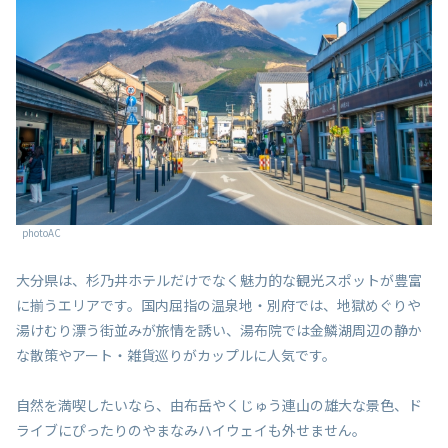
photoAC
大分県は、杉乃井ホテルだけでなく魅力的な観光スポットが豊富
に揃うエリアです。国内屈指の温泉地・別府では、地獄めぐりや
湯けむり漂う街並みが旅情を誘い、湯布院では金鱗湖周辺の静か
な散策やアート・雑貨巡りがカップルに人気です。
自然を満喫したいなら、由布岳やくじゅう連山の雄大な景色、ド
ライブにぴったりのやまなみハイウェイも外せません。