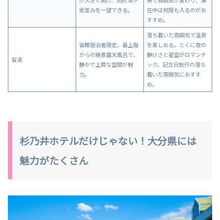
が大きく開け、別府湾や
帯で雰囲気が変わり、滞
街並みを一望できる。
在中は何度も入るのがお
すすめ。
落ち着いた雰囲気で温泉
宙館宿泊者限定。最上階
を楽しめる。とくに夜の
からの絶景露天風呂で、
静けさと星空がロマンチ
宙湯
静かで上質な空間が魅
ック。記念日旅行の落ち
力。
着いた雰囲気におすす
め。
杉乃井ホテルだけじゃない！大分県には
魅力がたくさん