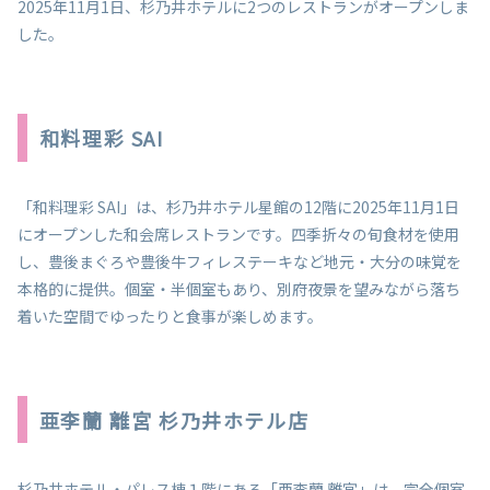
2025年11月1日、杉乃井ホテルに2つのレストランがオープンしま
した。
和料理彩 SAI
「和料理彩 SAI」は、杉乃井ホテル星館の12階に2025年11月1日
にオープンした和会席レストランです。四季折々の旬食材を使用
し、豊後まぐろや豊後牛フィレステーキなど地元・大分の味覚を
本格的に提供。個室・半個室もあり、別府夜景を望みながら落ち
着いた空間でゆったりと食事が楽しめます。
亜李蘭 離宮 杉乃井ホテル店
杉乃井ホテル・パレス棟１階にある「亜李蘭 離宮」は、完全個室