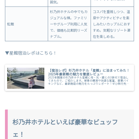
囲気。
杉乃井ホテルの中でもカ
コスパを重視しつつ、温
ジュアルな棟。ファミリ
泉やアクティビティを楽
虹館
ーやグループ利用に人気
しみたいカップルにおす
で、価格も比較的リーズ
すめ。気軽なリゾート滞
ナブル。
在を楽しめる。
▼星館宿泊レポはこちら！
【宿泊レポ】杉乃井ホテル「星館」に泊まってみた！
2025年最新館の魅力を徹底レビュー
2025年開業の杉乃井ホテル星館に母・兄・娘との3世代で宿泊し
てきたので、ご紹介します。絶景の棚湯や快適な客室、豪華バイ
キングなど、最新施設の魅力をたっぷりレポート！ぜひ旅行先選
びの参考にしてみてくださいね。
杉乃井ホテルといえば豪華なビュッフ
ェ！