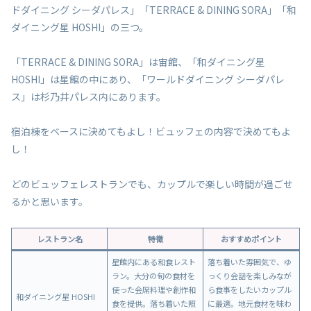
ドダイニング シーダパレス」「TERRACE & DINING SORA」「和
ダイニング星 HOSHI」の三つ。
「TERRACE & DINING SORA」は宙館、「和ダイニング星
HOSHI」は星館の中にあり、「ワールドダイニング シーダパレ
ス」は杉乃井パレス内にあります。
宿泊棟をベースに決めてもよし！ビュッフェの内容で決めてもよ
し！
どのビュッフェレストランでも、カップルで楽しい時間が過ごせ
るかと思います。
レストラン名
特徴
おすすめポイント
星館内にある和食レスト
落ち着いた雰囲気で、ゆ
ラン。大分の旬の食材を
っくり会話を楽しみなが
使った会席料理や創作和
ら食事をしたいカップル
和ダイニング星 HOSHI
食を提供。落ち着いた照
に最適。地元食材を味わ