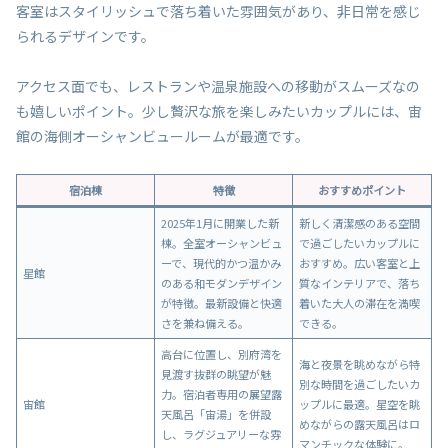
客室はスタイリッシュで落ち着いた雰囲気があり、非日常を感じ
られるデザインです。
アクセス面でも、レストランや温泉施設への移動がスムーズなの
も嬉しいポイント。少し贅沢な旅を楽しみたいカップルには、宙
館の海側オーシャンビュールームが最適です。
宿泊棟
特徴
おすすめポイント
2025年1月に開業した新
新しく清潔感のある空間
棟。全室オーシャンビュ
で過ごしたいカップルに
ーで、現代的かつ温かみ
おすすめ。広い客室と上
星館
のある和モダンデザイン
質なインテリアで、落ち
が特徴。最新設備と快適
着いた大人の滞在を満喫
さを兼ね備える。
できる。
高台に位置し、別府湾を
海と夜景を眺めながら特
見渡す抜群の眺望が魅
別な時間を過ごしたいカ
力。宿泊者専用の展望露
宙館
ップルに最適。星空を眺
天風呂「宙湯」を併設
めながらの露天風呂はロ
し、ラグジュアリーな雰
マンチックな体験に。