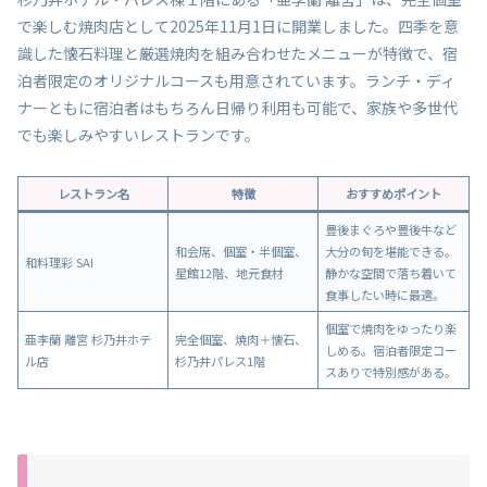
で楽しむ焼肉店として2025年11月1日に開業しました。四季を意
識した懐石料理と厳選焼肉を組み合わせたメニューが特徴で、宿
泊者限定のオリジナルコースも用意されています。ランチ・ディ
ナーともに宿泊者はもちろん日帰り利用も可能で、家族や多世代
でも楽しみやすいレストランです。
レストラン名
特徴
おすすめポイント
豊後まぐろや豊後牛など
和会席、個室・半個室、
大分の旬を堪能できる。
和料理彩 SAI
星館12階、地元食材
静かな空間で落ち着いて
食事したい時に最適。
個室で焼肉をゆったり楽
亜李蘭 離宮 杉乃井ホテ
完全個室、焼肉＋懐石、
しめる。宿泊者限定コー
ル店
杉乃井パレス1階
スありで特別感がある。