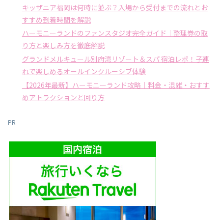
キッザニア福岡は何時に並ぶ？入場から受付までの流れとお
すすめ到着時間を解説
ハーモニーランドのファンスタジオ完全ガイド｜整理券の取
り方と楽しみ方を徹底解説
グランドメルキュール別府湾リゾート＆スパ 宿泊レポ！子連
れで楽しめるオールインクルーシブ体験
【2026年最新】ハーモニーランド攻略｜料金・混雑・おすす
めアトラクションと回り方
PR