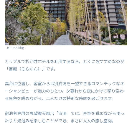
あーさんblog
カップルで杉乃井ホテルを利用するなら、とくにおすすめなのが
「宙館（そらかん）」です。
高台に位置し、客室からは別府湾を一望できるロマンチックなオ
ーシャンビューが魅力のひとつ。夕暮れから夜にかけて移り変わ
る景色を眺めながら、二人だけの特別な時間を過ごせます。
宿泊者専用の展望露天風呂「宙湯」では、星空を眺めながらゆっ
たりと湯浴みを楽しむことができ、まさに大人の癒し空間。