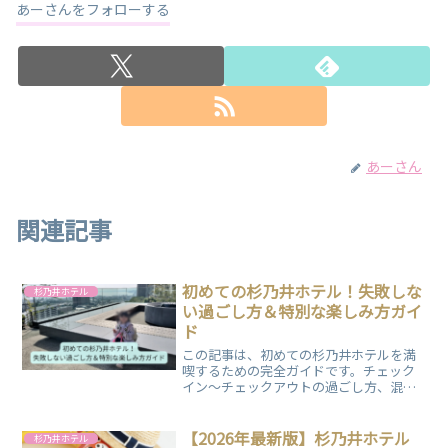
あーさんをフォローする
あーさん
関連記事
初めての杉乃井ホテル！失敗しな
杉乃井ホテル
い過ごし方＆特別な楽しみ方ガイ
ド
この記事は、初めての杉乃井ホテルを満
喫するための完全ガイドです。チェック
イン〜チェックアウトの過ごし方、混雑
回避のコツ、絶景温泉・プール・グルメ
体験、子連れ旅行のヒントまで詳しく解
説！ぜひご覧ください。
【2026年最新版】杉乃井ホテル
杉乃井ホテル