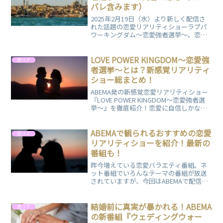
バレ含みます）
2025年2月19日（水）より新しく配信さ
れた話題の恋愛リアリティショーラブパ
ワーキングダム〜恋愛強者選挙〜。恋愛
力に自信のある男女が集い、"恋愛強
者"の座をかけて競い合います。駆け引き
や心理戦が繰り広げられる中、視聴者も
LOVE POWER KINGDOM〜恋愛強
恋リア
展開にドキドキ。予測不能な恋のバトル
者選挙〜とは？新感覚リアリティ
が魅力の番組の第4話についてまとめまし
ショー総まとめ！
た。
ABEMA発の新感覚恋愛リアリティショー
『LOVE POWER KINGDOM〜恋愛強者選
挙〜』を徹底紹介！恋愛に自信しかない
男女16人が、トルコを舞台に“モテ”を競
い合う注目作。メンバー紹介や番組の流
れをまとめてますので、ぜひご覧くださ
ABEMAで観られるおすすめの恋愛
恋リア
い！
リアリティショーを紹介！最新の
番組も！
昨今増えている恋愛バラエティ番組。ネ
ット番組でいろんなテーマの番組が放送
されていますが、今回はABEMAで配信さ
れている恋愛リアリティショーの中から
ピックアップしたものをご紹介します。
結婚前に真実が暴かれる！ABEMA
恋リア
の新番組『ウェディングウォー