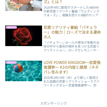
ズ』とは？
2025年4月に配信がスタートしたABEMA
の新恋愛リアリティ番組『ウェディング
ウォーズ』。結婚を控えた8組のカップル
が愛と絆を試される合宿生活で、1000万
円の結婚資金をかけて本音でぶつかり合
います。メンバー一覧や番組の概要につ
恋愛リアリティ番組「バチェラ
恋リア
いてまとめてますので、ぜひご覧くださ
ー」の魅力｜ローズで決まる運命
い。
の人
「バチェラー」は一人の男性が多数の女
性の中から運命の相手を見つける恋愛リ
アリティショー。ローズセレモニーやサ
プライズローズなどの見どころ、さらに
日本版の人気と影響を詳しく解説しま
す。
LOVE POWER KINGDOM〜恋愛強
恋リア
者選挙〜 #2の内容と感想（ネタ
バレ含みます）
2025年2月19日（水）より新しく配信さ
れた話題の恋愛リアリティショーラブパ
ワーキングダム〜恋愛強者選挙〜。恋愛
力に自信のある男女が集い、"恋愛強
者"の座をかけて競い合います。駆け引き
や心理戦が繰り広げられる中、視聴者も
展開にドキドキ。予測不能な恋のバトル
スポンサーリンク
が魅力の番組の第2話についてまとめまし