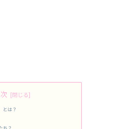
目次
」とは？
たち？