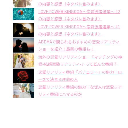
の内容と感想（ネタバレ含みます）
LOVE POWER KINGDOM〜恋愛強者選挙〜 #2
の内容と感想（ネタバレ含みます）
LOVE POWER KINGDOM〜恋愛強者選挙〜 #1
の内容と感想（ネタバレ含みます）
ABEMAで観られるおすすめの恋愛リアリティ
ショーを紹介！最新の番組も！
海外の恋愛リアリティショー「マッチングの神
様-結婚実験リアリティ-」ってどんな番組？
恋愛リアリティ番組「バチェラー」の魅力｜ロ
ーズで決まる運命の人
恋愛リアリティ番組の魅力｜なぜ人は恋愛リア
リティ番組にハマるのか