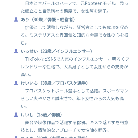
日本とネパールのハーフで、元Popteenモデル。整っ
た顔立ちと自信満々の態度で、女性陣を魅了。​
あり（30歳／俳優・経営者）
俳優として活動しながら、経営者としても成功を収め
る。ミステリアスな雰囲気と知的な会話で女性の心を掴
む。​
いっせい（23歳／インフルエンサー）
TikTokなどSNSで人気のインフルエンサー。明るくフ
レンドリーな性格で、犬系男子として女性からの支持が
高い。​
けいいち（39歳／プロバスケ選手）
プロバスケットボール選手として活躍。スポーツマン
らしい爽やかさと誠実さで、年下女性からの人気も高
い。​
けいし（25歳／俳優）
舞台や映像作品で活躍する俳優。キスで落とすを得意
技とし、情熱的なアプローチで女性陣を翻弄。​