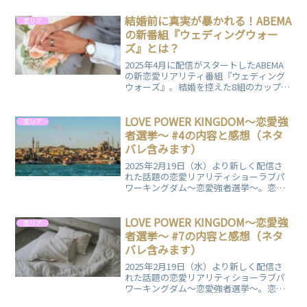
者"の座をかけて競い合います。駆け引き
や心理戦が繰り広げられる中、視聴者も
結婚前に真実が暴かれる！ABEMA
恋リア
展開にドキドキ。予測不能な恋のバトル
の新番組『ウェディングウォー
が魅力の番組の第5話についてまとめまし
ズ』とは？
た。
2025年4月に配信がスタートしたABEMA
の新恋愛リアリティ番組『ウェディング
ウォーズ』。結婚を控えた8組のカップル
が愛と絆を試される合宿生活で、1000万
円の結婚資金をかけて本音でぶつかり合
います。メンバー一覧や番組の概要につ
LOVE POWER KINGDOM〜恋愛強
恋リア
いてまとめてますので、ぜひご覧くださ
者選挙〜 #4の内容と感想（ネタ
い。
バレ含みます）
2025年2月19日（水）より新しく配信さ
れた話題の恋愛リアリティショーラブパ
ワーキングダム〜恋愛強者選挙〜。恋愛
力に自信のある男女が集い、"恋愛強
者"の座をかけて競い合います。駆け引き
や心理戦が繰り広げられる中、視聴者も
LOVE POWER KINGDOM〜恋愛強
恋リア
展開にドキドキ。予測不能な恋のバトル
者選挙〜 #7の内容と感想（ネタ
が魅力の番組の第4話についてまとめまし
バレ含みます）
た。
2025年2月19日（水）より新しく配信さ
れた話題の恋愛リアリティショーラブパ
ワーキングダム〜恋愛強者選挙〜。恋愛
力に自信のある男女が集い、"恋愛強