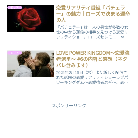
者"の座をかけて競い合います。駆け引き
や心理戦が繰り広げられる中、視聴者も
恋愛リアリティ番組「バチェラ
恋リア
展開にドキドキ。予測不能な恋のバトル
ー」の魅力｜ローズで決まる運命
が魅力の番組の第7話についてまとめまし
の人
た。
「バチェラー」は一人の男性が多数の女
性の中から運命の相手を見つける恋愛リ
アリティショー。ローズセレモニーやサ
プライズローズなどの見どころ、さらに
日本版の人気と影響を詳しく解説しま
す。
LOVE POWER KINGDOM〜恋愛強
恋リア
者選挙〜 #6の内容と感想（ネタ
バレ含みます）
2025年2月19日（水）より新しく配信さ
れた話題の恋愛リアリティショーラブパ
ワーキングダム〜恋愛強者選挙〜。恋愛
力に自信のある男女が集い、"恋愛強
者"の座をかけて競い合います。駆け引き
や心理戦が繰り広げられる中、視聴者も
展開にドキドキ。予測不能な恋のバトル
スポンサーリンク
が魅力の番組の第6話についてまとめまし
た。