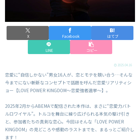
X
Facebook
はてブ
LINE
コピー
2025.04.16
恋愛に“自信しかない”男女16人が、恋とモテを競い合う…そんな
今までにない斬新なコンセプトで話題を呼んだ恋愛リアリティシ
ョー【LOVE POWER KINGDOM〜恋愛強者選挙〜】。
2025年2月からABEMAで配信された本作は、まさに“恋愛力バト
ルロワイヤル”。トルコを舞台に繰り広げられる本気の駆け引き
と、参加者たちの真剣な恋心。今回はそんな「LOVE POWER
KINGDOM」の見どころや感動のラストまでを、まるっとご紹介し
ます！