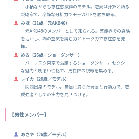
小柄ながらも存在感抜群のモデル。恋愛は計算と語る
戦略家で、冷静な分析力でモテVOTEを勝ち取る。​
みほ（31歳／元AKB48）
元AKB48のメンバーとして知られる。芸能界での経験
を活かし、場の空気を読む力とトーク力で存在感を発
揮。​
める（26歳／ショーダンサー）
バーレスク東京で活躍するショーダンサー。セクシー
な魅力と明るい性格で、男性陣の視線を集める。​
レイカ（26歳／モデル）
関西出身のモデル。自信に満ちた発言と行動力で、恋
愛強者としての実力を見せつける。​
【男性メンバー】
あさや（26歳／モデル）