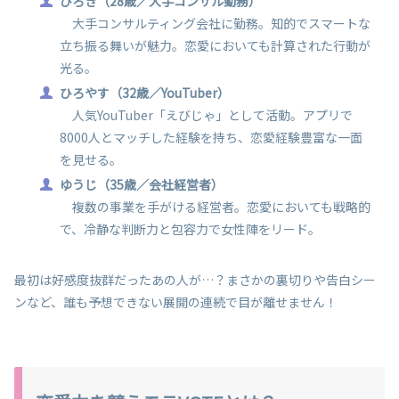
ひろき（28歳／大手コンサル勤務）
大手コンサルティング会社に勤務。知的でスマートな
立ち振る舞いが魅力。恋愛においても計算された行動が
光る。​
ひろやす（32歳／YouTuber）
人気YouTuber「えびじゃ」として活動。アプリで
8000人とマッチした経験を持ち、恋愛経験豊富な一面
を見せる。​
ゆうじ（35歳／会社経営者）
複数の事業を手がける経営者。恋愛においても戦略的
で、冷静な判断力と包容力で女性陣をリード。​
最初は好感度抜群だったあの人が…？まさかの裏切りや告白シー
ンなど、誰も予想できない展開の連続で目が離せません！