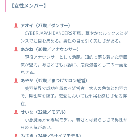
【女性メンバー】
アオイ（27歳／ダンサー）
CYBERJAPAN DANCERS所属。華やかなルックスとダ
ンスで注目を集める。男性の目を引く美しさがある。
あかね（30歳／アナウンサー）
現役アナウンサーとして活躍。知的で落ち着いた雰囲
気が魅力。あざとさも武器に、恋愛強者としての一面を
見せる。​
あやか（32歳／まつげサロン経営）
美容業界で成功を収める経営者。大人の色気と包容力
で、男性陣を魅了。恋愛においても余裕を感じさせる存
在。​
せいな（22歳／モデル）
小悪魔ageha専属モデル。若さと可愛らしさで男性か
らの人気が高い。
みさき（24歳／Sサイズモデル）