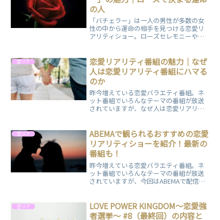
が魅力の番組の第6話についてまとめまし
の人
た。
「バチェラー」は一人の男性が多数の女
性の中から運命の相手を見つける恋愛リ
アリティショー。ローズセレモニーやサ
プライズローズなどの見どころ、さらに
日本版の人気と影響を詳しく解説しま
す。
恋愛リアリティ番組の魅力｜なぜ
恋リア
人は恋愛リアリティ番組にハマる
のか
昨今増えている恋愛バラエティ番組。ネ
ット番組でいろんなテーマの番組が放送
されていますが、なぜ人は恋愛リアリテ
ィ番組にハマるのでしょうか？その理由
と魅力についてご紹介します。
ABEMAで観られるおすすめの恋愛
恋リア
リアリティショーを紹介！最新の
番組も！
昨今増えている恋愛バラエティ番組。ネ
ット番組でいろんなテーマの番組が放送
されていますが、今回はABEMAで配信さ
れている恋愛リアリティショーの中から
ピックアップしたものをご紹介します。
LOVE POWER KINGDOM〜恋愛強
恋リア
者選挙〜 #8（最終回）の内容と