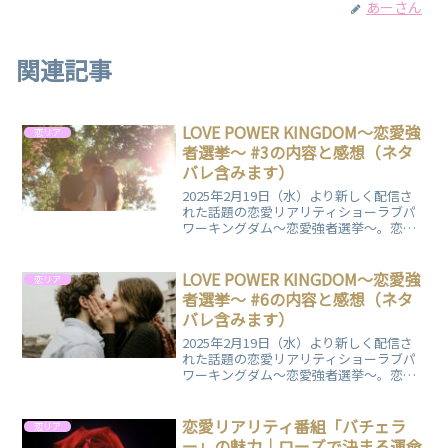
あーさん
関連記事
LOVE POWER KINGDOM〜恋愛強
恋リア
者選挙〜 #3の内容と感想（ネタ
バレ含みます）
2025年2月19日（水）より新しく配信さ
れた話題の恋愛リアリティショーラブパ
ワーキングダム〜恋愛強者選挙〜。恋愛
力に自信のある男女が集い、"恋愛強
者"の座をかけて競い合います。駆け引き
や心理戦が繰り広げられる中、視聴者も
LOVE POWER KINGDOM〜恋愛強
恋リア
展開にドキドキ。予測不能な恋のバトル
者選挙〜 #6の内容と感想（ネタ
が魅力の番組の第3話についてまとめまし
バレ含みます）
た。
2025年2月19日（水）より新しく配信さ
れた話題の恋愛リアリティショーラブパ
ワーキングダム〜恋愛強者選挙〜。恋愛
力に自信のある男女が集い、"恋愛強
者"の座をかけて競い合います。駆け引き
や心理戦が繰り広げられる中、視聴者も
恋愛リアリティ番組「バチェラ
恋リア
展開にドキドキ。予測不能な恋のバトル
ー」の魅力｜ローズで決まる運命