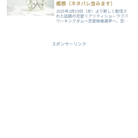
感想（ネタバレ含みます）
2025年2月19日（水）より新しく配信さ
れた話題の恋愛リアリティショーラブパ
ワーキングダム〜恋愛強者選挙〜。恋愛
力に自信のある男女が集い、"恋愛強
者"の座をかけて競い合います。駆け引き
や心理戦が繰り広げられる中、視聴者も
展開にドキドキ。予測不能な恋のバトル
スポンサーリンク
が魅力の番組の第8話（最終回）について
まとめました。